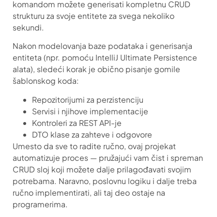
komandom možete generisati kompletnu CRUD
strukturu za svoje entitete za svega nekoliko
sekundi.
Nakon modelovanja baze podataka i generisanja
entiteta (npr. pomoću IntelliJ Ultimate Persistence
alata), sledeći korak je obično pisanje gomile
šablonskog koda:
Repozitorijumi za perzistenciju
Servisi i njihove implementacije
Kontroleri za REST API-je
DTO klase za zahteve i odgovore
Umesto da sve to radite ručno, ovaj projekat
automatizuje proces — pružajući vam čist i spreman
CRUD sloj koji možete dalje prilagođavati svojim
potrebama. Naravno, poslovnu logiku i dalje treba
ručno implementirati, ali taj deo ostaje na
programerima.