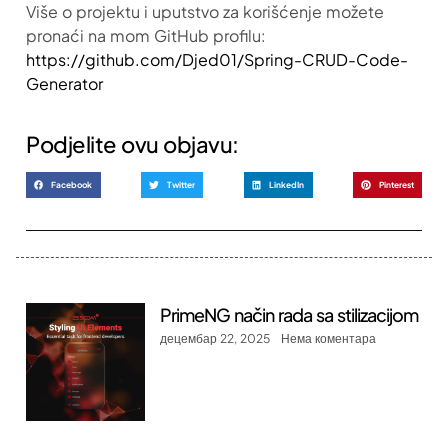
Više o projektu i uputstvo za korišćenje možete
pronaći na mom GitHub profilu:
https://github.com/Djed01/Spring-CRUD-Code-
Generator
Podjelite ovu objavu:
Facebook
Twitter
LinkedIn
Pinterest
PrimeNG način rada sa stilizacijom
децембар 22, 2025
Нема коментара