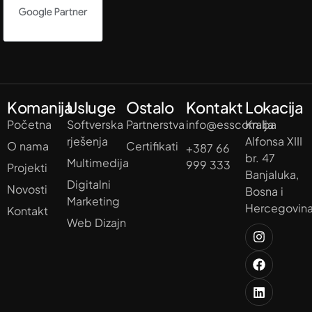
Komanija
Usluge
Ostalo
Kontakt
Lokacija
Početna
Softverska
Partnerstva
info@esscom.ba
Kralja
rješenja
Alfonsa XIII
O nama
Certifikati
+387 66
br. 47
Multimedija
999 333
Projekti
Banjaluka,
Digitalni
Novosti
Bosna i
Marketing
Hercegovin
Kontakt
Web Dizajn