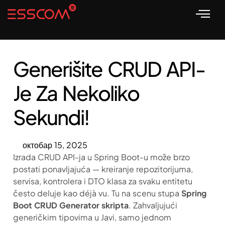
Generišite CRUD API-
Je Za Nekoliko
Sekundi!
октобар 15, 2025
Izrada CRUD API-ja u Spring Boot-u može brzo
postati ponavljajuća — kreiranje repozitorijuma,
servisa, kontrolera i DTO klasa za svaku entitetu
često deluje kao déjà vu. Tu na scenu stupa
Spring
Boot CRUD Generator skripta
. Zahvaljujući
generičkim tipovima u Javi, samo jednom