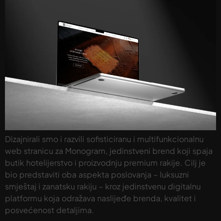
Dizajnirali smo i razvili sofisticiranu i multifunkcionalnu
web stranicu za Monogram, jedinstveni brend koji spaja
butik hotelijerstvo i proizvodnju premium rakije. Cilj je
bio predstaviti oba aspekta poslovanja – luksuzni
smještaj i zanatsku rakiju – kroz jedinstvenu digitalnu
platformu koja odražava naslijeđe brenda, kvalitet i
posvećenost detaljima.