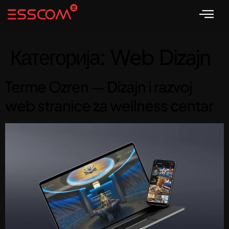
Категорија:
Web Dizajn
Terme Ozren — Dizajn i razvoj
web stranice za wellness centar