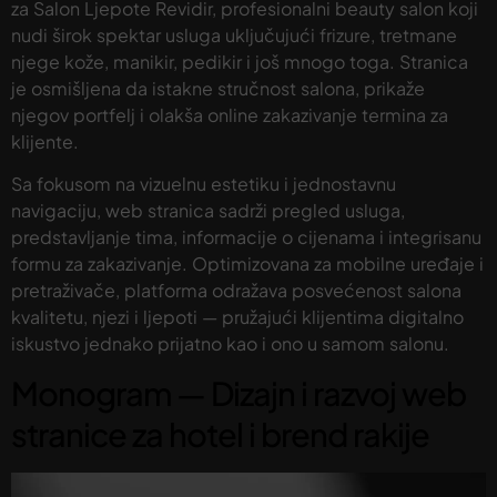
za Salon Ljepote Revidir, profesionalni beauty salon koji
nudi širok spektar usluga uključujući frizure, tretmane
njege kože, manikir, pedikir i još mnogo toga. Stranica
je osmišljena da istakne stručnost salona, prikaže
njegov portfelj i olakša online zakazivanje termina za
klijente.
Sa fokusom na vizuelnu estetiku i jednostavnu
navigaciju, web stranica sadrži pregled usluga,
predstavljanje tima, informacije o cijenama i integrisanu
formu za zakazivanje. Optimizovana za mobilne uređaje i
pretraživače, platforma odražava posvećenost salona
kvalitetu, njezi i ljepoti — pružajući klijentima digitalno
iskustvo jednako prijatno kao i ono u samom salonu.
Monogram — Dizajn i razvoj web
stranice za hotel i brend rakije