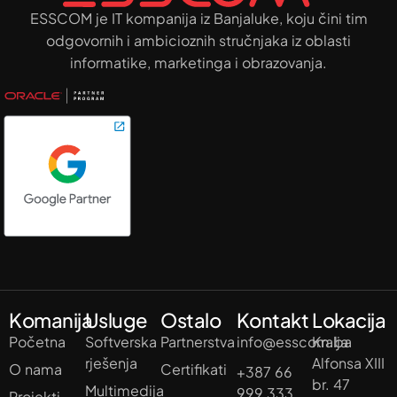
ESSCOM je IT kompanija iz Banjaluke, koju čini tim
odgovornih i ambicioznih stručnjaka iz oblasti
informatike, marketinga i obrazovanja.
Komanija
Usluge
Ostalo
Kontakt
Lokacija
Početna
Softverska
Partnerstva
info@esscom.ba
Kralja
rješenja
Alfonsa XIII
O nama
Certifikati
+387 66
br. 47
Multimedija
999 333
Projekti