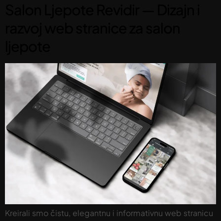
Salon Ljepote Revidir — Dizajn i
razvoj web stranice za salon
ljepote
Kreirali smo čistu, elegantnu i informativnu web stranicu